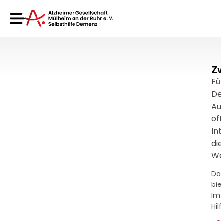
Z
Fü
De
Au
of
In
di
We
Da
bi
Im
Hi