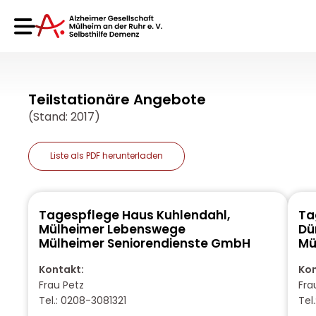
Teilstationäre Angebote
(Stand: 2017)
Liste als PDF herunterladen
Tagespflege Haus Kuhlendahl,
Ta
Mülheimer Lebenswege
Dü
Mülheimer Seniorendienste GmbH
Mü
Kontakt:
Kon
Frau Petz
Fra
Tel.: 0208-3081321
Tel